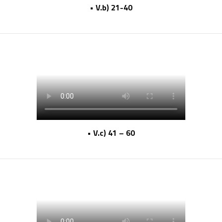
• V.b) 21-40
• V.c) 41 – 60