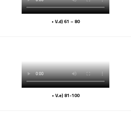
• V.d) 61 – 80
• V.e) 81-100