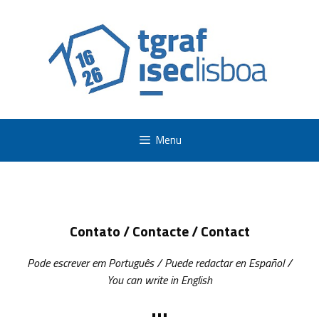
Skip
to
content
Menu
Contato / Contacte / Contact
Pode escrever em Português / Puede redactar en Español /
You can write in English
•••