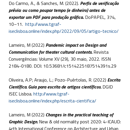
Do Carmo, A., & Sanches, M. (2022).
Perfis de verificação
prévia: ou como poupar tempo (e dinheiro) antes de
exportar um PDF para produção gráfica
.
DoPAPEL, 374,
10–11.
http://www.tgraf-
iseclisboa.online/index.php/2022/09/05/artigo-tecnico/
Lameiro, M (2022)
Pandemic impact on Design and
Communication for theater cultural contents.
Revista
Convergências: Volume XV (29), 30 maio, 2022. ISSN
2184-0180. DOI: 10.53681/c1514225187514391s.29
Oliveira, A.P; Araujo, L.; Pozo-Puértolas, R. (2022)
Escrita
Científica. Guia para escrita de artigos científicos.
DGID
ISEC Lisboa.
http://www.tgraf-
iseclisboa.online/index.php/escrita-cientifica/
Lameiro, M (2022)
Changes in the practical teaching of
Graphic Design.
New & old normality post 2020: 4-ICAUD:
4rth International Conference on Architecture and Urban