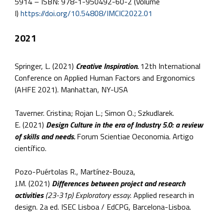
5914 – ISBN: 978-1-950492-60-2 (Volume
I)
https://doi.org/10.54808/IMCIC2022.01
2021
Springer, L. (2021)
Creative Inspiration.
12th International
Conference on Applied Human Factors and Ergonomics
(AHFE 2021). Manhattan, NY-USA
Taverner. Cristina; Rojan L.; Simon O.; Szkudlarek.
E. (2021)
Design Culture in the era of Industry 5.0: a review
of skills and needs.
Forum Scientiae Oeconomia. Artigo
científico.
Pozo-Puértolas R., Martínez-Bouza,
J.M. (2021)
Differences between project and research
activities
(23-31p)
Exploratory essay
. Applied research in
design. 2a ed. ISEC Lisboa / EdCPG, Barcelona-Lisboa.