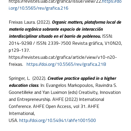
https://revistes.uab.cat/grafica/issue/view/22.
https://do
i.org/10.5565/rev/grafica.216
Freixas Laura. (2022).
Organic matters, plataforma local de
materia orgánica sobrante espacio de interacción
interdisciplinar situado en el barrio de poblenou
.
ISSN:
2014-9298 / ISSN: 2339-7500 Revista gráfica, V10N20,
p129-137.
https://revistes.uab.cat/grafica/article/view/v10-n20-
freixas.
https://doi.org/10.5565/rev/grafica.218
Springer, L. (2022).
Creative practice applied in a higher
education class
. In: Evangelos Markopoulos, Ravindra S.
Goonetilleke and Yan Luximon (eds) Creativity, Innovation
and Entrepreneurship. AHFE (2022) International
Conference. AHFE Open Access, vol 31. AHFE
International,
USA.
http://doi.org/10.54941/ahfe1001500