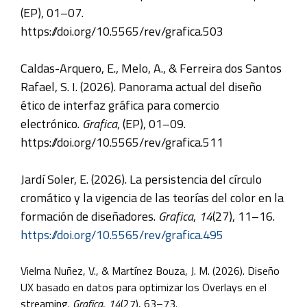
(EP), 01–07.
https://doi.org/10.5565/rev/grafica.503
Caldas-Arquero, E., Melo, A., & Ferreira dos Santos
Rafael, S. I. (2026). Panorama actual del diseño
ético de interfaz gráfica para comercio
electrónico.
Grafica
, (EP), 01–09.
https://doi.org/10.5565/rev/grafica.511
Jardí Soler, E. (2026). La persistencia del círculo
cromático y la vigencia de las teorías del color en la
formación de diseñadores.
Grafica
,
14
(27), 11–16.
https://doi.org/10.5565/rev/grafica.495
Vielma Nuñez, V., & Martínez Bouza, J. M. (2026). Diseño
UX basado en datos para optimizar los Overlays en el
streaming.
Grafica
,
14
(27), 63–73.