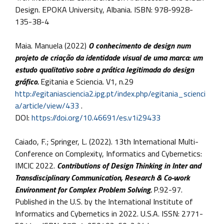
Design. EPOKA University, Albania. ISBN: 978-9928-
135-38-4
Maia. Manuela (2022)
O conhecimento de design num
projeto de criação da identidade visual de uma marca: um
estudo qualitativo sobre a prática legitimada do design
gráfico.
Egitania e Sciencia. V1, n.29
http://egitaniasciencia2.ipg.pt/index.php/egitania_scienci
a/article/view/433
.
DOI:
https://doi.org/10.46691/es.v1i29433
Caiado, F.; Springer, L. (2022). 13th International Multi-
Conference on Complexity, Informatics and Cybernetics:
IMCIC 2022.
Contributions of Design Thinking in Inter and
Transdisciplinary Communication, Research & Co-work
Environment for Complex Problem Solving.
P.92-97.
Published in the U.S. by the International Institute of
Informatics and Cybernetics in 2022. U.S.A. ISSN: 2771-